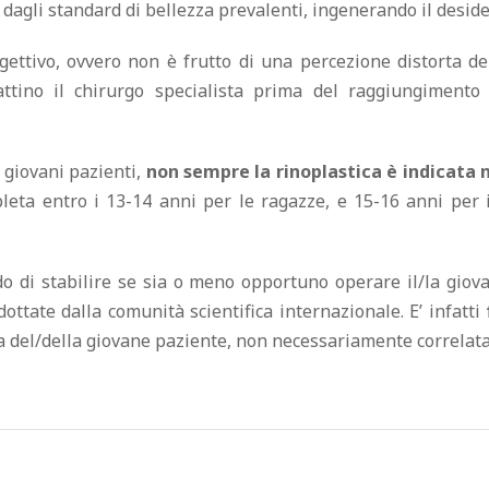
dagli standard di bellezza prevalenti, ingenerando il desider
ettivo, ovvero non è frutto di una percezione distorta de
tattino il chirurgo specialista prima del raggiungiment
 giovani pazienti,
non sempre la rinoplastica è indicata n
leta entro i 13-14 anni per le ragazze, e 15-16 anni per i
rado di stabilire se sia o meno opportuno operare il/la g
dottate dalla comunità scientifica internazionale. E’ infatti
a del/della giovane paziente, non necessariamente correlata 