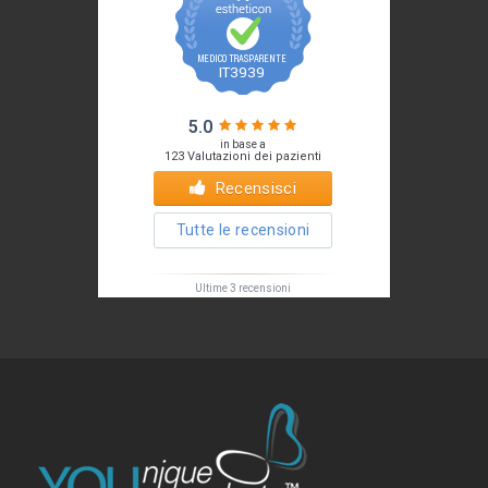
Il tuo Profilo
Prof. Pietro Palma MD, FACS