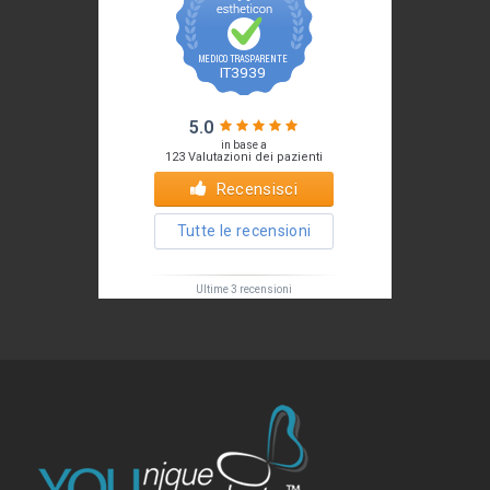
Il tuo Profilo
Prof. Pietro Palma MD, FACS