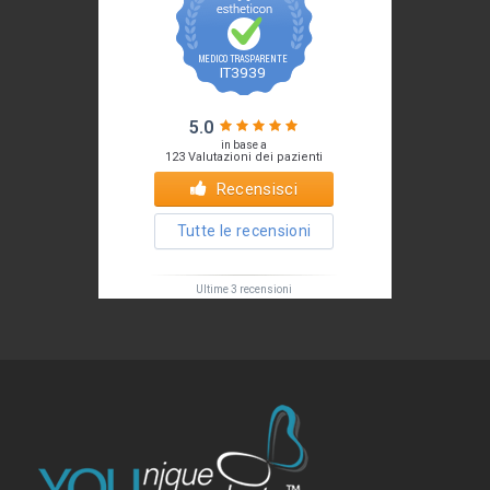
Il tuo Profilo
Prof. Pietro Palma MD, FACS